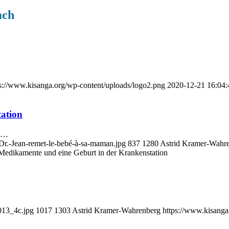
ach
s://www.kisanga.org/wp-content/uploads/logo2.png
2020-12-21 16:04:
ation
ln…
Dr.-Jean-remet-le-bebé-à-sa-maman.jpg
837
1280
Astrid Kramer-Wahr
edikamente und eine Geburt in der Krankenstation
13_4c.jpg
1017
1303
Astrid Kramer-Wahrenberg
https://www.kisanga