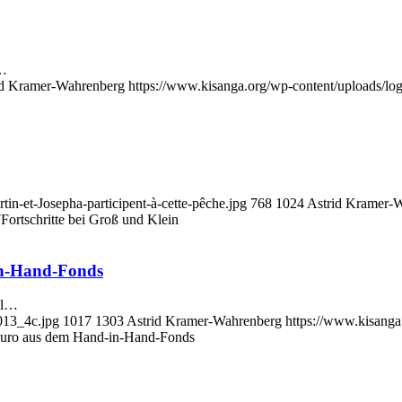
r…
id Kramer-Wahrenberg
https://www.kisanga.org/wp-content/uploads/lo
tin-et-Josepha-participent-à-cette-pêche.jpg
768
1024
Astrid Kramer-
7
Fortschritte bei Groß und Klein
in-Hand-Fonds
el…
13_4c.jpg
1017
1303
Astrid Kramer-Wahrenberg
https://www.kisanga
 Euro aus dem Hand-in-Hand-Fonds