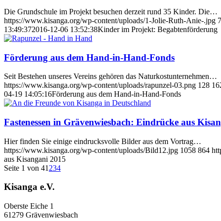
Die Grundschule im Projekt besuchen derzeit rund 35 Kinder. Die…
https://www.kisanga.org/wp-content/uploads/1-Jolie-Ruth-Anie-.jpg
13:49:37
2016-12-06 13:52:38
Kinder im Projekt: Begabtenförderung
Förderung aus dem Hand-in-Hand-Fonds
Seit Bestehen unseres Vereins gehören das Naturkostunternehmen…
https://www.kisanga.org/wp-content/uploads/rapunzel-03.png
128
16
04-19 14:05:16
Förderung aus dem Hand-in-Hand-Fonds
Fastenessen in Grävenwiesbach: Eindrücke aus Kisa
Hier finden Sie einige eindrucksvolle Bilder aus dem Vortrag…
https://www.kisanga.org/wp-content/uploads/Bild12.jpg
1058
864
ht
aus Kisangani 2015
Seite 1 von 4
1
2
3
4
Kisanga e.V.
Oberste Eiche 1
61279 Grävenwiesbach