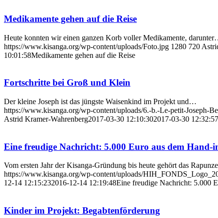
Medikamente gehen auf die Reise
Heute konnten wir einen ganzen Korb voller Medikamente, darunte
https://www.kisanga.org/wp-content/uploads/Foto.jpg
1280
720
Astr
10:01:58
Medikamente gehen auf die Reise
Fortschritte bei Groß und Klein
Der kleine Joseph ist das jüngste Waisenkind im Projekt und…
https://www.kisanga.org/wp-content/uploads/6.-b.-Le-petit-Joseph-Ber
Astrid Kramer-Wahrenberg
2017-03-30 12:10:30
2017-03-30 12:32:5
Eine freudige Nachricht: 5.000 Euro aus dem Hand-
Vom ersten Jahr der Kisanga-Gründung bis heute gehört das Rapunz
https://www.kisanga.org/wp-content/uploads/HIH_FONDS_Logo_20
12-14 12:15:23
2016-12-14 12:19:48
Eine freudige Nachricht: 5.000
Kinder im Projekt: Begabtenförderung