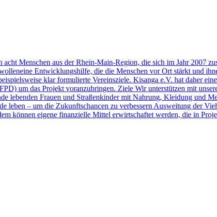
on acht Menschen aus der Rhein-Main-Region, die sich im Jahr 2007
r wolleneine Entwicklungshilfe, die die Menschen vor Ort stärkt und ihn
 beispielsweise klar formulierte Vereinsziele. Kisanga e.V. hat daher 
D) um das Projekt voranzubringen. Ziele Wir unterstützen mit unser
nde lebenden Frauen und Straßenkinder mit Nahrung, Kleidung und Me
nde leben – um die Zukunftschancen zu verbessern Ausweitung der Vie
m können eigene finanzielle Mittel erwirtschaftet werden, die in Pro