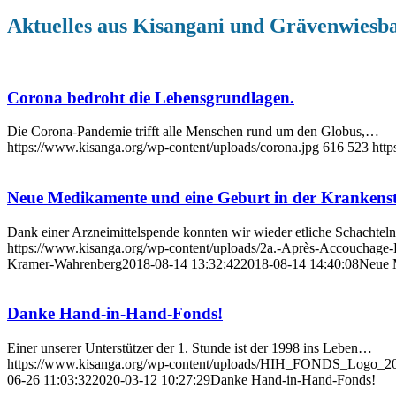
Aktuelles aus Kisangani und Grävenwiesb
Corona bedroht die Lebensgrundlagen.
Die Corona-Pandemie trifft alle Menschen rund um den Globus,…
https://www.kisanga.org/wp-content/uploads/corona.jpg
616
523
http
Neue Medikamente und eine Geburt in der Krankenst
Dank einer Arzneimittelspende konnten wir wieder etliche Schachte
https://www.kisanga.org/wp-content/uploads/2a.-Après-Accouchage-
Kramer-Wahrenberg
2018-08-14 13:32:42
2018-08-14 14:40:08
Neue M
Danke Hand-in-Hand-Fonds!
Einer unserer Unterstützer der 1. Stunde ist der 1998 ins Leben…
https://www.kisanga.org/wp-content/uploads/HIH_FONDS_Logo_20
06-26 11:03:32
2020-03-12 10:27:29
Danke Hand-in-Hand-Fonds!