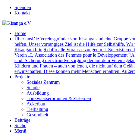
Spenden
Kontakt
Home
Über uns
Die Vereinsgründer von Kisanga sind eine Gruppe v
helfen. Unser vorrangiges Ziel ist die Hilfe zur Selbsthilfe. Wi
Kisangani bringt dafür alle Voraussetzungen mit. So existieren
Verein „L‘Association des Femmes pour le Développement“(AFP
sind: Sicherung der Grundversorgung der auf dem Vereinsgelä
Kindern und Frauen – auch von jenen, die nicht auf dem Gelä
erwirtschaften. Diese können mehr Menschen ernähren. Außerde
Projekte
Soziales Zentrum
Schule
Ausbildung
Trinkwassserbrunnen & Zisternen
Ackerbau
Tierhaltung
Gesundheit
Beiträge
Suche
Menü